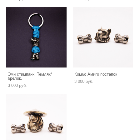
Эми стимпанк. Темляк/
Комбо Амиго постапок
брелок.
3 000 pуб.
3 000 pуб.