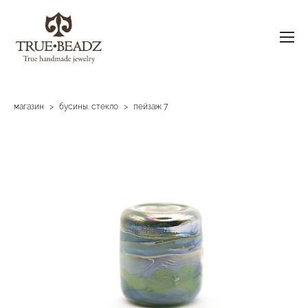
магазин
>
бусины. стекло
>
пейзаж 7