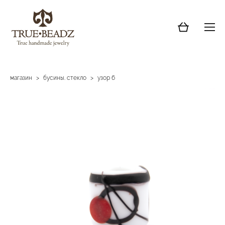
магазин
>
бусины. стекло
>
узор 6